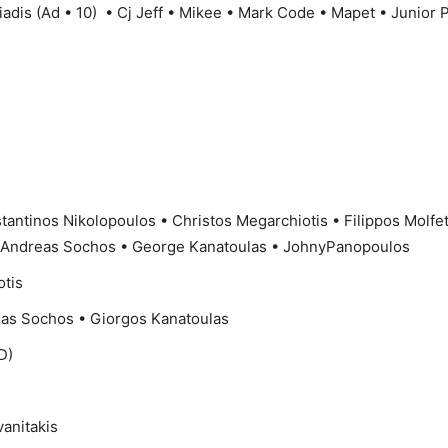
iadis (Ad • 10) • Cj Jeff • Mikee • Mark Code • Mapet • Junior
tantinos Nikolopoulos • Christos Megarchiotis • Filippos Molfe
 Andreas Sochos • George Kanatoulas • JohnyPanopoulos
otis
as Sochos • Giorgos Kanatoulas
D)
vanitakis