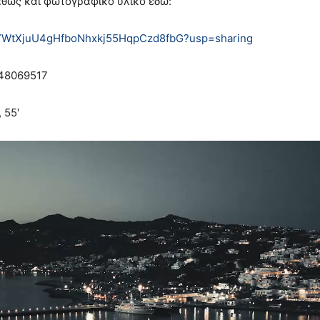
 καθώς και φωτογραφικό υλικό εδώ:
1UYYWtXjuU4gHfboNhxkj55HqpCzd8fbG?usp=sharing
948069517
 55′