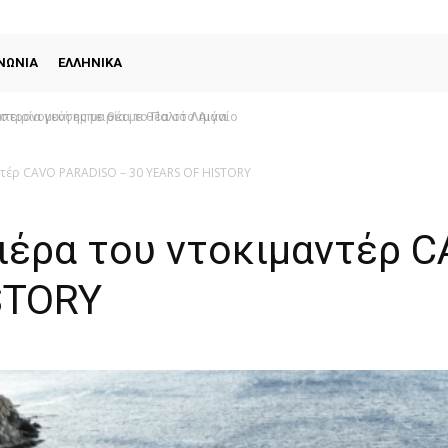
ΝΩΝΙΑ
ΕΛΛΗΝΙΚΑ
ιρία γεύσης με θέα το Παλιό Λιμάνι
ντέρ CAVO PARADISO – 30 YEARS OF HISTORY
ιέρα του ντοκιμαντέρ 
ISTORY