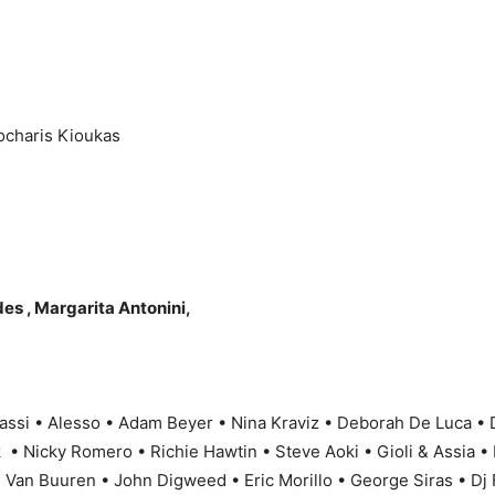
charis Kioukas
es , Margarita Antonini,
assi • Alesso • Adam Beyer • Nina Kraviz • Deborah De Luca •
• Nicky Romero • Richie Hawtin • Steve Aoki • Gioli & Assia • 
n Van Buuren • John Digweed • Eric Morillo • George Siras • Dj