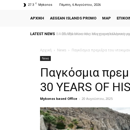
C
27.3
Mykonos
Πέμπτη, 6 Αυγούστου, 2026
ΑΡΧΙΚΗ
AEGEAN ISLANDS PROMO
MAP
ΕΠΙΚΟΙ
LATEST NEWS
Blu Blu Μύκονος: Μια παραθαλάσσια εμπε
Αρχική
News
Παγκόσμια πρεμιέρα του ντοκιμα
News
Παγκόσμια πρεμ
30 YEARS OF H
Mykonos based Office
-
20 Αυγούστου, 2025