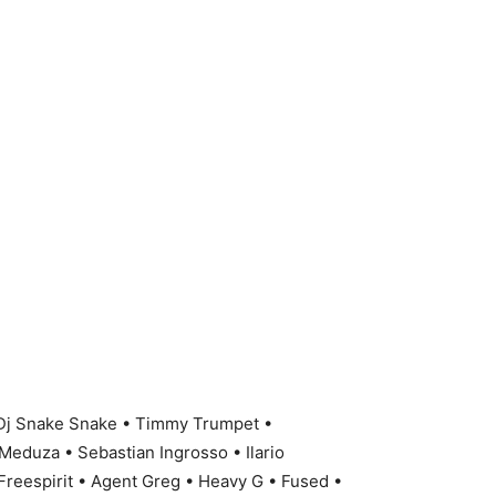
 Dj Snake Snake • Timmy Trumpet •
Meduza • Sebastian Ingrosso • Ilario
 Freespirit • Agent Greg • Heavy G • Fused •