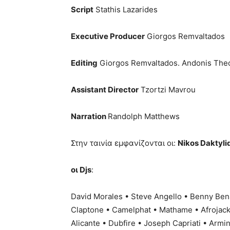
Script
Stathis Lazarides
Executive Producer
Giorgos Remvaltados
Editing
Giorgos Remvaltados. Andonis Theo
Assistant Director
Tzortzi Mavrou
Narration
Randolph Matthews
Στην ταινία εμφανίζονται οι:
Nikos Daktylid
οι Djs
:
David Morales • Steve Angello • Benny Ben
Claptone • Camelphat • Mathame • Afrojack 
Alicante • Dubfire • Joseph Capriati • Armi