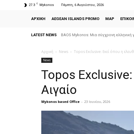
C
27.3
Mykonos
Πέμπτη, 6 Αυγούστου, 2026
ΑΡΧΙΚΗ
AEGEAN ISLANDS PROMO
MAP
ΕΠΙΚΟΙ
LATEST NEWS
BAOS Mykonos: Μια σύγχρονη ελληνική γ
Αρχική
News
Topos Exclusive: Εκεί όπου η ελευ
News
Topos Exclusive
Αιγαίο
Mykonos based Office
-
23 Ιουνίου, 2026