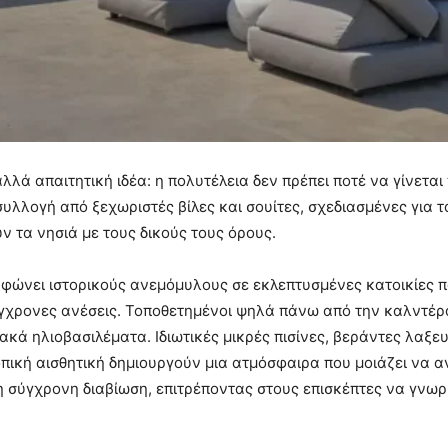
αλλά απαιτητική ιδέα: η πολυτέλεια δεν πρέπει ποτέ να γίνετα
υλλογή από ξεχωριστές βίλες και σουίτες, σχεδιασμένες για τα
ν τα νησιά με τους δικούς τους όρους.
ρφώνει ιστορικούς ανεμόμυλους σε εκλεπτυσμένες κατοικίες π
ρονες ανέσεις. Τοποθετημένοι ψηλά πάνω από την καλντέρα, 
κά ηλιοβασιλέματα. Ιδιωτικές μικρές πισίνες, βεράντες λαξε
πική αισθητική δημιουργούν μια ατμόσφαιρα που μοιάζει να αν
η σύγχρονη διαβίωση, επιτρέποντας στους επισκέπτες να γνωρ