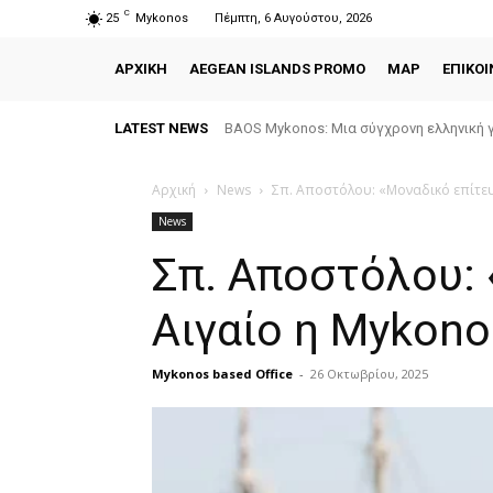
C
25
Mykonos
Πέμπτη, 6 Αυγούστου, 2026
ΑΡΧΙΚΗ
AEGEAN ISLANDS PROMO
MAP
ΕΠΙΚΟΙ
LATEST NEWS
BAOS Mykonos: Μια σύγχρονη ελληνική γ
Αρχική
News
Σπ. Αποστόλου: «Μοναδικό επίτευ
News
Σπ. Αποστόλου: 
Αιγαίο η Mykono
Mykonos based Office
-
26 Οκτωβρίου, 2025