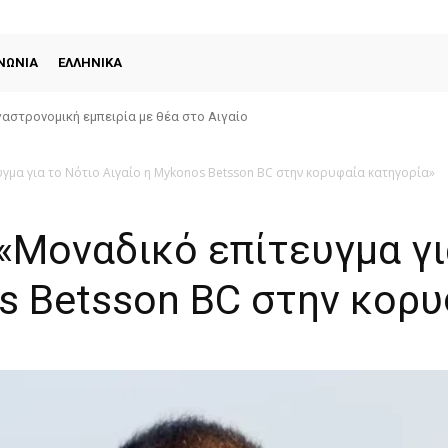
ΝΩΝΙΑ
ΕΛΛΗΝΙΚΑ
αστρονομική εμπειρία με θέα στο Αιγαίο
γμα για το Νότιο Αιγαίο η Mykonos Betsson BC στην κορυφαία κατηγορία»
«Μοναδικό επίτευγμα γι
s Betsson BC στην κορυ