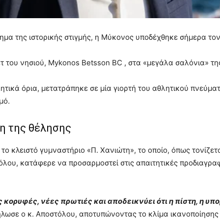
θημα της ιστορικής στιγμής, η Μύκονος υποδέχθηκε σήμερα το
ετ του νησιού, Mykonos Betsson BC , στα «μεγάλα σαλόνια» τη
ητικά όρια, μετατράπηκε σε μία γιορτή του αθλητικού πνεύμα
μό.
κη της θέλησης
 το κλειστό γυμναστήριο «Π. Χανιώτη», το οποίο, όπως τονίζε
λου, κατάφερε να προσαρμοστεί στις απαιτητικές προδιαγραφέ
ες κορυφές, νέες πρωτιές και αποδεικνύει ότι η πίστη, η υ
λωσε ο κ. Αποστόλου, αποτυπώνοντας το κλίμα ικανοποίησης π