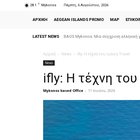
C
28.1
Mykonos
Πέμπτη, 6 Αυγούστου, 2026
ΑΡΧΙΚΗ
AEGEAN ISLANDS PROMO
MAP
ΕΠΙΚΟΙ
LATEST NEWS
BAOS Mykonos: Μια σύγχρονη ελληνική γ
Αρχική
News
ifly: Η τέχνη του Luxury Travel
News
ifly: Η τέχνη του
Mykonos based Office
-
11 Ιουνίου, 2026