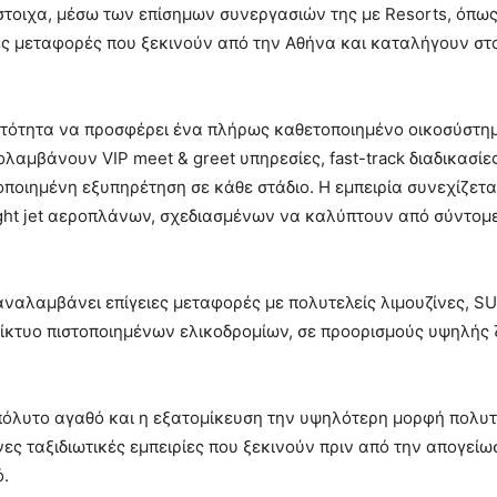
τοιχα, μέσω των επίσημων συνεργασιών της με Resorts, όπως 
ες μεταφορές που ξεκινούν από την Αθήνα και καταλήγουν στο
υνατότητα να προσφέρει ένα πλήρως καθετοποιημένο οικοσύστη
ολαμβάνουν VIP meet & greet υπηρεσίες, fast-track διαδικασί
οποιημένη εξυπηρέτηση σε κάθε στάδιο. Η εμπειρία συνεχίζετ
ight jet αεροπλάνων, σχεδιασμένων να καλύπτουν από σύντομ
αναλαμβάνει επίγειες μεταφορές με πολυτελείς λιμουζίνες, SU
να δίκτυο πιστοποιημένων ελικοδρομίων, σε προορισμούς υψηλής
πόλυτο αγαθό και η εξατομίκευση την υψηλότερη μορφή πολυτέ
νες ταξιδιωτικές εμπειρίες που ξεκινούν πριν από την απογεί
ό.