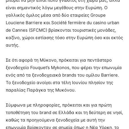
μπορεί να μην είναι πολύ γνωστός στη χώρα μας, αλλά
είναι σημαντικός λόγω μεγέθους στην Ευρώπη. Ο
γαλλικός όμιλος μέσα από δύο εταιρείες Groupe
Louciene Barriere και Société fermière du casino urban
de Cannes (SFCMC) βρίσκονται τουριστικές μονάδες,
καζίνο, χώροι εστίασης τόσο στην Ευρώπη όσο και εκτός
αυτής.
Σε ότι αφορά τη Μύκονο, πρόκειται για πεντάστερο
ξενοδοχείο Fouquet’s Mykonos, που φέρει την επωνυμία
ενός από τα ξενοδοχειακά brands του ομίλου Barriere.
Το ξενοδοχείο ανοίγει στα τέλη Ιουνίου πλησίον της
παραλίας Παράγκα της Μυκόνου.
Σύμφωνα με πληροφορίες, πρόκειται και για πρώτη
τοποθέτηση του brand σε Ελλάδα και τη δεύτερη σε νησί,
καθώς τα προηγούμενα ξενοδοχεία με αυτή την
επωνυμία βρίσκονταν σε σημεία όπως η Νέα Υόρκη, το