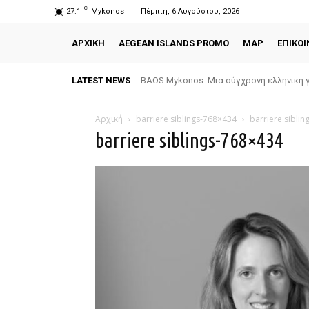
C
27.1
Mykonos
Πέμπτη, 6 Αυγούστου, 2026
ΑΡΧΙΚΗ
AEGEAN ISLANDS PROMO
MAP
ΕΠΙΚΟΙ
LATEST NEWS
BAOS Mykonos: Μια σύγχρονη ελληνική γ
Αρχική
barriere siblings-768×434
barriere sibli
barriere siblings-768×434